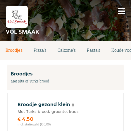
VOL SMAAK
Broodjes
Pizza's
Calzone's
Pasta's
Koude vo
Broodjes
Met pita of Turks brood
Broodje gezond klein
Met Turks brood, groente, kaas
€ 4,50
incl. statiegeld (€ 0,00)