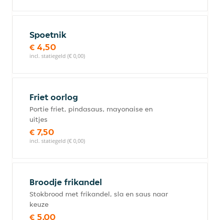
Spoetnik
€ 4,50
incl. statiegeld (€ 0,00)
Friet oorlog
Portie friet, pindasaus, mayonaise en
uitjes
€ 7,50
incl. statiegeld (€ 0,00)
Broodje frikandel
Stokbrood met frikandel, sla en saus naar
keuze
€ 5,00